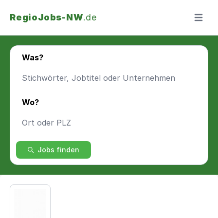
RegioJobs-NW
.de
Menü ö
Was?
Wo?
Jobs finden