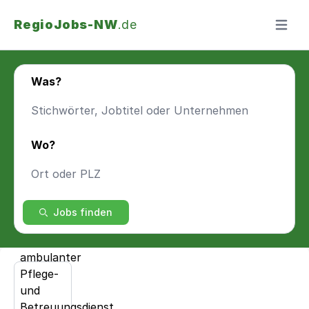
RegioJobs-NW
.de
Menü ö
Was?
Wo?
Jobs finden