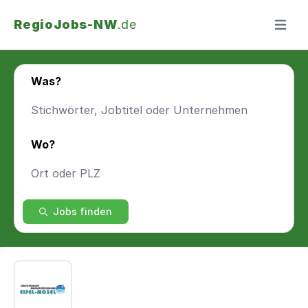
RegioJobs-NW
.de
Menü ö
Was?
Wo?
Jobs finden