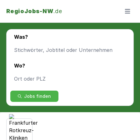
RegioJobs-NW
.de
Menü ö
Was?
Wo?
Jobs finden