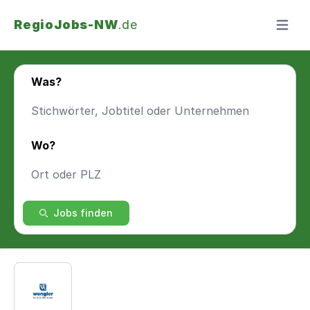
RegioJobs-NW
.de
Menü ö
Was?
Wo?
Jobs finden